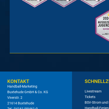
KONTAKT
SCHNELLZ
Handball-Marketing
Livestream
Buxtehude GmbH & Co. KG
Tickets
Viverstr. 2
BSV-Strom und
21614 Buxtehude
Handball-Ferien
Tel.: 04161/99461-0