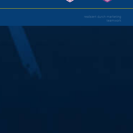
realisiert durch
marketing
teamwork
e
Halle! Am Samstag, 21. Oktober, um 16 Uhr
teiger Solingen-Gräfrath.
ölle Nord und feuer deine Mannschaft lautstark