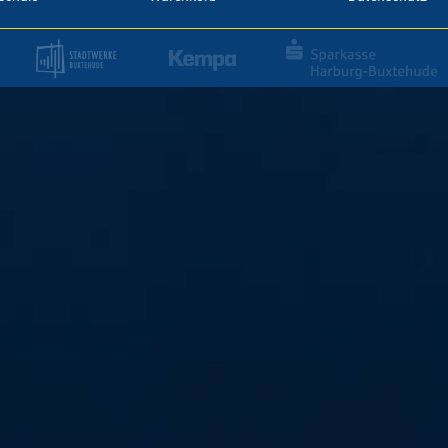
#alleindiehall
Wir wollen eine volle 
empfangen wir den Aufs
Sei live dabei in der H
an!
Jetzt Tickets kaufen!