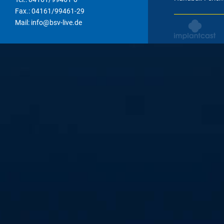
Fax.: 04161/99461-29
Mail: info@bsv-live.de