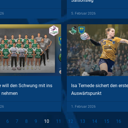
Saisonsieg
026
5. Februar 2026
 will den Schwung mit ins
Isa Ternede sichert den erst
y nehmen
Auswärtspunkt
026
1. Februar 2026
6
7
8
9
10
11
12
13
14
15
16