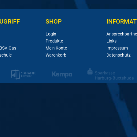
UGRIFF
SHOP
INFORMAT
Login
Ansprechpartne
Produkte
Links
 BSV-Gas
Mein Konto
Impressum
schule
Warenkorb
Datenschutz
#alleindiehall
Wir wollen eine volle 
empfangen wir den Aufs