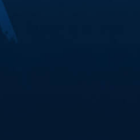
ölle Nord und feuer deine Mannschaft lautstark
e - 27.12.2023
Halle! Am Mittwoch, 27. Dezember, um 18 Uhr
rt-Union Neckarsulm im der Halle Nord zum
ölle Nord und feuer deine Mannschaft lautstark