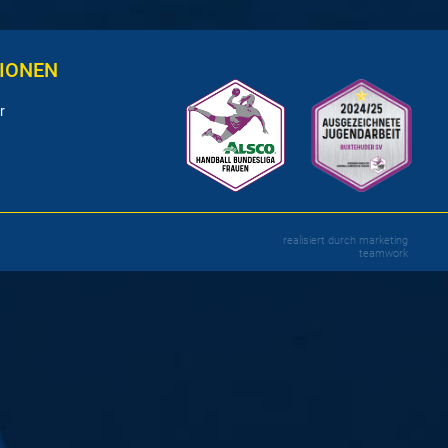
IONEN
r
realisiert durch
marketing
teamwork
e
Halle! Am Samstag, 21. Oktober, um 16 Uhr
teiger Solingen-Gräfrath.