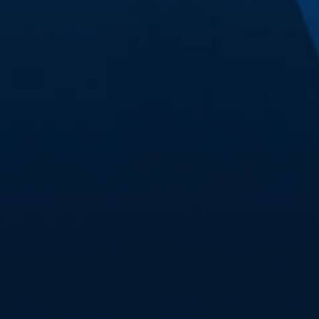
Sei live dabei in der H
an!
Jetzt Tickets kaufen!
#alleindiehall
Wir wollen eine volle 
empfangen wir die Spo
Weihnachts-Spiel.
Sei live dabei in der H
an!