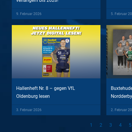
verlängern bis 2028!
9. Februar 2026
5. Februar 2
Hallenheft Nr. 8 – gegen VfL
Buxtehude
Oldenburg lesen
Nordderb
3. Februar 2026
2. Februar 2
1
2
3
4
5