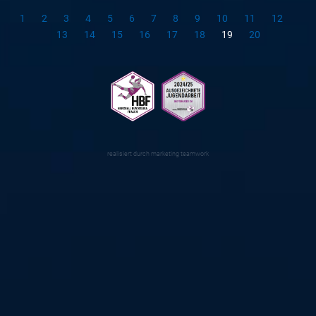
1
2
3
4
5
6
7
8
9
10
11
12
13
14
15
16
17
18
19
20
realisiert durch
marketing teamwork
#alleindiehalle
Wir wollen eine volle Halle! Am Samstag, 21. Oktober, um
16 Uhr empfangen wir den Aufsteiger Solingen-Gräfrath.
Sei live dabei in der Hölle Nord und feuer deine
Mannschaft lautstark an!