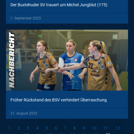
Der Buxtehuder SV trauert um Michel Jungblut (†75)
1. September 2025
Früher Rückstand des BSV verhindert Überraschung
31. August 2025
1
2
3
4
5
6
7
8
9
10
11
12