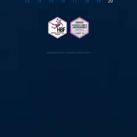
13
14
15
16
17
18
19
20
realisiert durch
marketing teamwork
#alleindiehalle