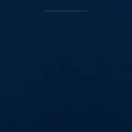
realisiert durch
marketing teamwork
#alleindiehalle
Wir wollen eine volle Halle! Am Samstag, 21. Oktober, um
16 Uhr empfangen wir den Aufsteiger Solingen-Gräfrath.
Sei live dabei in der Hölle Nord und feuer deine
Mannschaft lautstark an!