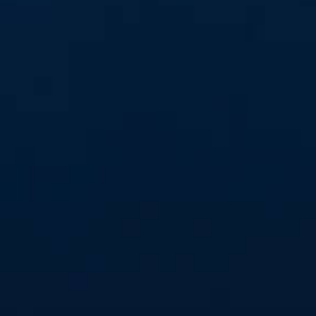
#alleindiehalle
Wir wollen eine volle Halle! Am Samstag, 21. Oktober, um
16 Uhr empfangen wir den Aufsteiger Solingen-Gräfrath.
Sei live dabei in der Hölle Nord und feuer deine
Mannschaft lautstark an!
Jetzt Tickets kaufen!