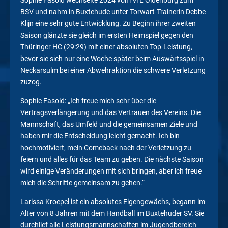
Sophie Fasold wechselte 2024 vom VfL Oldenburg zum
BSV und nahm in Buxtehude unter Torwart-Trainerin Debbe
Klijn eine sehr gute Entwicklung. Zu Beginn ihrer zweiten
Saison glänzte sie gleich im ersten Heimspiel gegen den
Thüringer HC (29:29) mit einer absoluten Top-Leistung,
bevor sie sich nur eine Woche später beim Auswärtsspiel in
Neckarsulm bei einer Abwehraktion die schwere Verletzung
zuzog.
Sophie Fasold: „Ich freue mich sehr über die
Vertragsverlängerung und das Vertrauen des Vereins. Die
Mannschaft, das Umfeld und die gemeinsamen Ziele und
haben mir die Entscheidung leicht gemacht. Ich bin
hochmotiviert, mein Comeback nach der Verletzung zu
feiern und alles für das Team zu geben. Die nächste Saison
wird einige Veränderungen mit sich bringen, aber ich freue
mich die Schritte gemeinsam zu gehen.“
Larissa Kroepel ist ein absolutes Eigengewächs, begann im
Alter von 8 Jahren mit dem Handball im Buxtehuder SV. Sie
durchlief alle Leistungsmannschaften im Jugendbereich