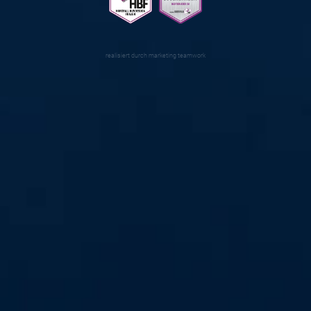
realisiert durch
marketing teamwork
#alleindiehalle
Wir wollen eine volle Halle! Am Samstag, 21. Oktober, um
16 Uhr empfangen wir den Aufsteiger Solingen-Gräfrath.