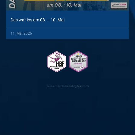
Das war los am 08. – 10. Mai
11. Mai 2026
realisiert durch
marketing teamwork
#alleindiehalle
Wir wollen eine volle Halle! Am Samstag, 21. Oktober, um
16 Uhr empfangen wir den Aufsteiger Solingen-Gräfrath.