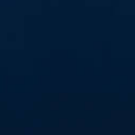
#alleindiehalle
Wir wollen eine volle Halle! Am Samstag, 21. Oktober, um
16 Uhr empfangen wir den Aufsteiger Solingen-Gräfrath.
Sei live dabei in der Hölle Nord und feuer deine
Mannschaft lautstark an!