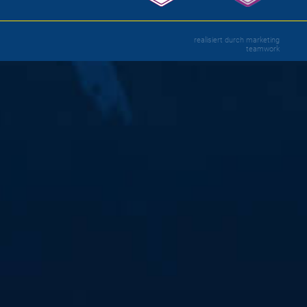
realisiert durch
marketing
teamwork
e
Halle! Am Samstag, 21. Oktober, um 16 Uhr
teiger Solingen-Gräfrath.
ölle Nord und feuer deine Mannschaft lautstark