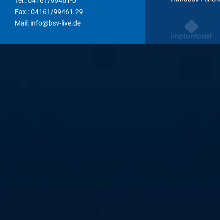
Tel.: 04161/99461-0
Fax.: 04161/99461-29
Mail: info@bsv-live.de