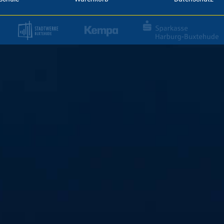
#alleindiehall
Wir wollen eine volle 
empfangen wir den Aufs
Sei live dabei in der H
an!
Jetzt Tickets kaufen!