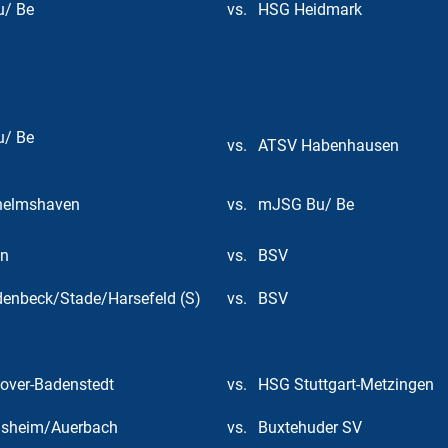
/ Be
vs.
HSG Heidmark
/ Be
vs.
ATSV Habenhausen
helmshaven
vs.
mJSG Bu/ Be
en
vs.
BSV
enbeck/Stade/Harsefeld (S)
vs.
BSV
over-Badenstedt
vs.
HSG Stuttgart-Metzingen
sheim/Auerbach
vs.
Buxtehuder SV