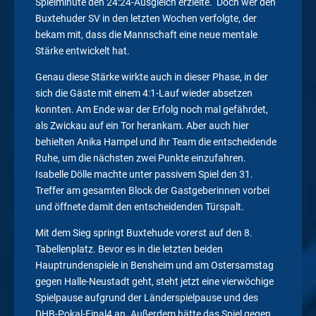
Spielminute den 24:24-Ausgleich erzielte. Doch wer den
Buxtehuder SV in den letzten Wochen verfolgte, der
bekam mit, dass die Mannschaft eine neue mentale
Stärke entwickelt hat.
Genau diese Stärke wirkte auch in dieser Phase, in der
sich die Gäste mit einem 4:1-Lauf wieder absetzen
konnten. Am Ende war der Erfolg noch mal gefährdet,
als Zwickau auf ein Tor herankam. Aber auch hier
behielten Anika Hampel und ihr Team die entscheidende
Ruhe, um die nächsten zwei Punkte einzufahren.
Isabelle Dölle machte unter passivem Spiel den 31.
Treffer am gesamten Block der Gastgeberinnen vorbei
und öffnete damit den entscheidenden Türspalt.
Mit dem Sieg springt Buxtehude vorerst auf den 8.
Tabellenplatz. Bevor es in die letzten beiden
Hauptrundenspiele in Bensheim und am Ostersamstag
gegen Halle-Neustadt geht, steht jetzt eine vierwöchige
Spielpause aufgrund der Länderspielpause und des
DHB-Pokal-Final4 an. Außerdem hätte das Spiel gegen