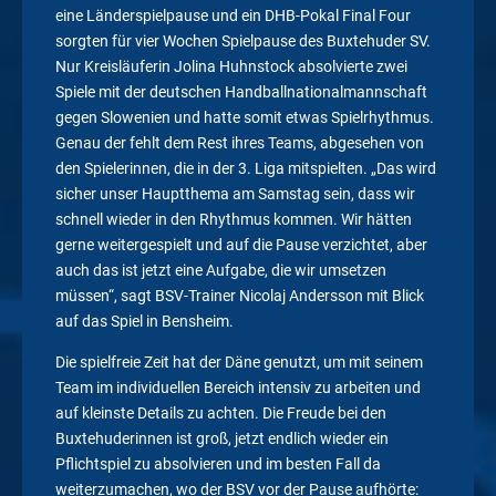
eine Länderspielpause und ein DHB-Pokal Final Four
sorgten für vier Wochen Spielpause des Buxtehuder SV.
Nur Kreisläuferin Jolina Huhnstock absolvierte zwei
Spiele mit der deutschen Handballnationalmannschaft
gegen Slowenien und hatte somit etwas Spielrhythmus.
Genau der fehlt dem Rest ihres Teams, abgesehen von
den Spielerinnen, die in der 3. Liga mitspielten. „Das wird
sicher unser Hauptthema am Samstag sein, dass wir
schnell wieder in den Rhythmus kommen. Wir hätten
gerne weitergespielt und auf die Pause verzichtet, aber
auch das ist jetzt eine Aufgabe, die wir umsetzen
müssen“, sagt BSV-Trainer Nicolaj Andersson mit Blick
auf das Spiel in Bensheim.
Die spielfreie Zeit hat der Däne genutzt, um mit seinem
Team im individuellen Bereich intensiv zu arbeiten und
auf kleinste Details zu achten. Die Freude bei den
Buxtehuderinnen ist groß, jetzt endlich wieder ein
Pflichtspiel zu absolvieren und im besten Fall da
weiterzumachen, wo der BSV vor der Pause aufhörte: