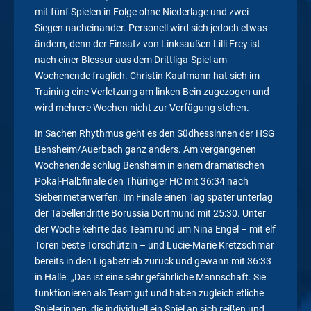
mit fünf Spielen in Folge ohne Niederlage und zwei
Siegen nacheinander. Personell wird sich jedoch etwas
ändern, denn der Einsatz von Linksaußen Lilli Frey ist
nach einer Blessur aus dem Drittliga-Spiel am
Wochenende fraglich. Christin Kaufmann hat sich im
Training eine Verletzung am linken Bein zugezogen und
wird mehrere Wochen nicht zur Verfügung stehen.
In Sachen Rhythmus geht es den Südhessinnen der HSG
Bensheim/Auerbach ganz anders. Am vergangenen
Wochenende schlug Bensheim in einem dramatischen
Pokal-Halbfinale den Thüringer HC mit 36:34 nach
Siebenmeterwerfen. Im Finale einen Tag später unterlag
der Tabellendritte Borussia Dortmund mit 25:30. Unter
der Woche kehrte das Team rund um Nina Engel – mit elf
Toren beste Torschützin – und Lucie-Marie Kretzschmar
bereits in den Ligabetrieb zurück und gewann mit 36:33
in Halle. „Das ist eine sehr gefährliche Mannschaft. Sie
funktionieren als Team gut und haben zugleich etliche
Spielerinnen, die individuell ein Spiel an sich reißen und