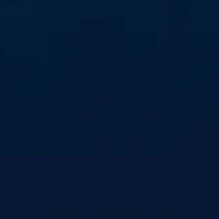
#alleindiehalle
Wir wollen eine volle Halle! Am Samstag, 21. Oktober, um
16 Uhr empfangen wir den Aufsteiger Solingen-Gräfrath.
Sei live dabei in der Hölle Nord und feuer deine
Mannschaft lautstark an!
Jetzt Tickets kaufen!