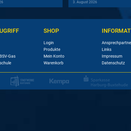
26
3. August 2026
UGRIFF
SHOP
INFORMAT
Login
Ansprechpartne
Produkte
Links
 BSV-Gas
Mein Konto
Impressum
schule
Warenkorb
Datenschutz
#alleindiehall
Wir wollen eine volle 
empfangen wir den Aufs