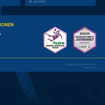
30. Juli 2026
IONEN
r
realisiert durch
marketing
teamwork
e
Halle! Am Samstag, 21. Oktober, um 16 Uhr
teiger Solingen-Gräfrath.