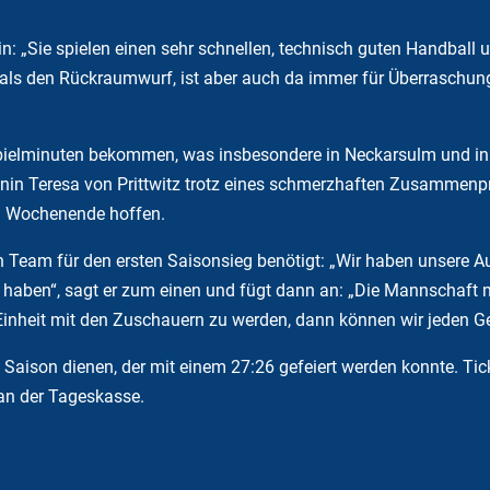
n: „Sie spielen einen sehr schnellen, technisch guten Handball
als den Rückraumwurf, ist aber auch da immer für Überraschung
pielminuten bekommen, was insbesondere in Neckarsulm und in 
änin Teresa von Prittwitz trotz eines schmerzhaften Zusammenp
m Wochenende hoffen.
n Team für den ersten Saisonsieg benötigt: „Wir haben unsere A
t haben“, sagt er zum einen und fügt dann an: „Die Mannschaft m
 Einheit mit den Zuschauern zu werden, dann können wir jeden 
 Saison dienen, der mit einem 27:26 gefeiert werden konnte. Tick
an der Tageskasse.