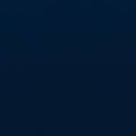
Sei live dabei in der H
an!
Jetzt Tickets kaufen!
#alleindiehall
Wir wollen eine volle 
empfangen wir die Spo
Weihnachts-Spiel.
Sei live dabei in der H