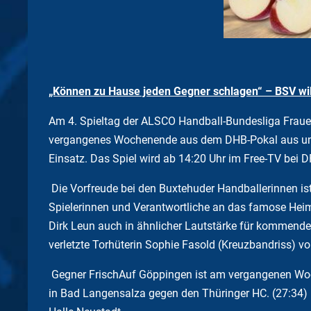
„Können zu Hause jeden Gegner schlagen“ – BSV wil
Am 4. Spieltag der ALSCO Handball-Bundesliga Fraue
vergangenes Wochenende aus dem DHB-Pokal aus und tr
Einsatz. Das Spiel wird ab 14:20 Uhr im Free-TV bei 
Die Vorfreude bei den Buxtehuder Handballerinnen ist
Spielerinnen und Verantwortliche an das famose Hei
Dirk Leun auch in ähnlicher Lautstärke für kommenden
verletzte Torhüterin Sophie Fasold (Kreuzbandriss) vo
Gegner FrischAuf Göppingen ist am vergangenen Wo
in Bad Langensalza gegen den Thüringer HC. (27:34) I