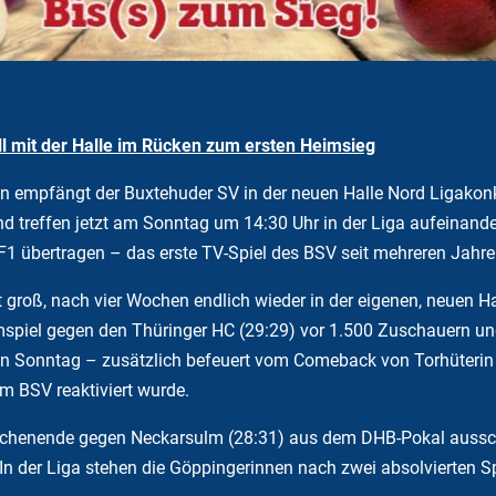
l mit der Halle im Rücken zum ersten Heimsieg
n empfängt der Buxtehuder SV in der neuen Halle Nord Ligakon
effen jetzt am Sonntag um 14:30 Uhr in der Liga aufeinander. 
DF1 übertragen – das erste TV-Spiel des BSV seit mehreren Jahre
 groß, nach vier Wochen endlich wieder in der eigenen, neuen Ha
mspiel gegen den Thüringer HC (29:29) vor 1.500 Zuschauern un
 Sonntag – zusätzlich befeuert vom Comeback von Torhüterin Mar
m BSV reaktiviert wurde.
chenende gegen Neckarsulm (28:31) aus dem DHB-Pokal aussch
n der Liga stehen die Göppingerinnen nach zwei absolvierten Sp