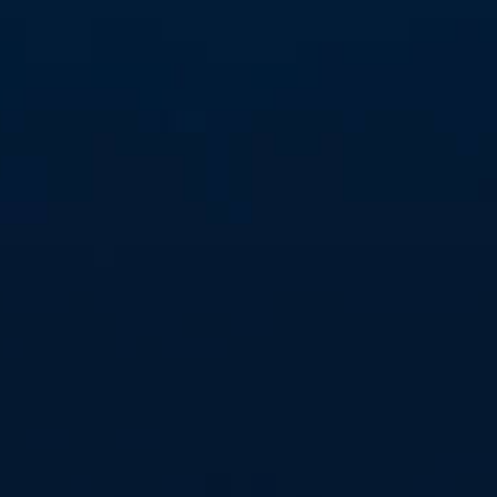
ölle Nord und feuer deine Mannschaft lautstark
e - 27.12.2023
Halle! Am Mittwoch, 27. Dezember, um 18 Uhr
rt-Union Neckarsulm im der Halle Nord zum
ölle Nord und feuer deine Mannschaft lautstark